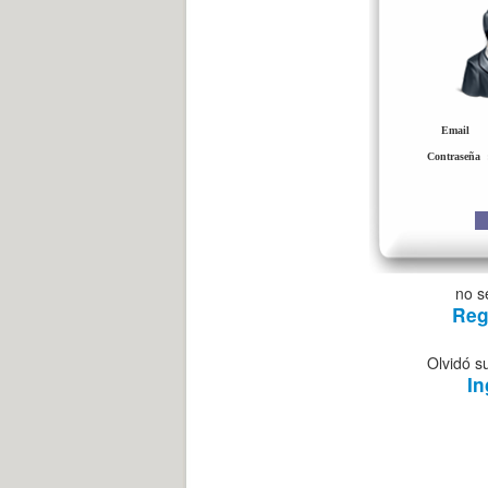
Emai
Contraseña 
no s
Reg
Olvidó s
In